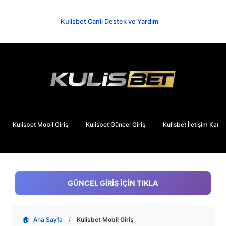
Kulisbet Canlı Destek ve Yardım
Kulisbet Mobil Giriş
Kulisbet Güncel Giriş
Kulisbet İletişim Kanal
GÜNCEL GİRİŞ İÇİN TIKLA
Kulisbet Mobil Giriş
Ana Sayfa