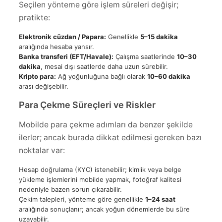
Seçilen yönteme göre işlem süreleri değişir;
pratikte:
Elektronik cüzdan / Papara:
Genellikle
5–15 dakika
aralığında hesaba yansır.
Banka transferi (EFT/Havale):
Çalışma saatlerinde
10–30
dakika
, mesai dışı saatlerde daha uzun sürebilir.
Kripto para:
Ağ yoğunluğuna bağlı olarak
10–60 dakika
arası değişebilir.
Para Çekme Süreçleri ve Riskler
Mobilde para çekme adımları da benzer şekilde
ilerler; ancak burada dikkat edilmesi gereken bazı
noktalar var:
Hesap doğrulama (KYC) istenebilir; kimlik veya belge
yükleme işlemlerini mobilde yapmak, fotoğraf kalitesi
nedeniyle bazen sorun çıkarabilir.
Çekim talepleri, yönteme göre genellikle
1–24 saat
aralığında sonuçlanır; ancak yoğun dönemlerde bu süre
uzayabilir.