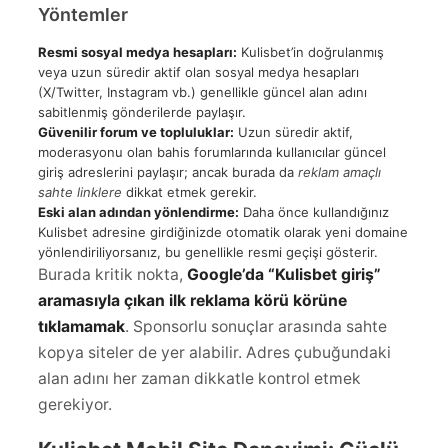
Yöntemler
Resmi sosyal medya hesapları:
Kulisbet’in doğrulanmış
veya uzun süredir aktif olan sosyal medya hesapları
(X/Twitter, Instagram vb.) genellikle güncel alan adını
sabitlenmiş gönderilerde paylaşır.
Güvenilir forum ve topluluklar:
Uzun süredir aktif,
moderasyonu olan bahis forumlarında kullanıcılar güncel
giriş adreslerini paylaşır; ancak burada da
reklam amaçlı
sahte linklere
dikkat etmek gerekir.
Eski alan adından yönlendirme:
Daha önce kullandığınız
Kulisbet adresine girdiğinizde otomatik olarak yeni domaine
yönlendiriliyorsanız, bu genellikle resmi geçişi gösterir.
Burada kritik nokta,
Google’da “Kulisbet giriş”
aramasıyla çıkan ilk reklama körü körüne
tıklamamak
. Sponsorlu sonuçlar arasında sahte
kopya siteler de yer alabilir. Adres çubuğundaki
alan adını her zaman dikkatle kontrol etmek
gerekiyor.