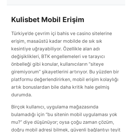
Kulisbet Mobil Erişim
Türkiye’de çevrim içi bahis ve casino sitelerine
erişim, masaüstü kadar mobilde de sık sık
kesintiye uğrayabiliyor. Özellikle alan adı
değişiklikleri, BTK engellemeleri ve tarayıcı
önbelleği gibi konular, kullanıcıların “siteye
giremiyorum” şikayetlerini artırıyor. Bu yüzden bir
platformu değerlendirirken, mobil erişim kolaylığı
artık bonuslardan bile daha kritik hale gelmiş
durumda.
Birçok kullanıcı, uygulama mağazasında
bulamadığı için “bu sitenin mobil uygulaması yok
mu?” diye düşünüyor; oysa çoğu zaman çözüm,
doğru mobil adresi bilmek, güvenli bağlantıyı teyit