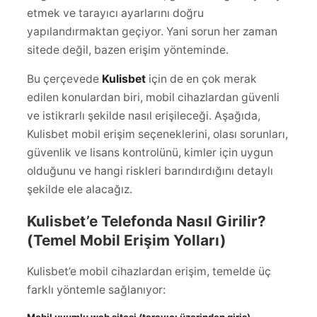
etmek ve tarayıcı ayarlarını doğru
yapılandırmaktan geçiyor. Yani sorun her zaman
sitede değil, bazen erişim yönteminde.
Bu çerçevede
Kulisbet
için de en çok merak
edilen konulardan biri, mobil cihazlardan güvenli
ve istikrarlı şekilde nasıl erişileceği. Aşağıda,
Kulisbet mobil erişim seçeneklerini, olası sorunları,
güvenlik ve lisans kontrolünü, kimler için uygun
olduğunu ve hangi riskleri barındırdığını detaylı
şekilde ele alacağız.
Kulisbet’e Telefonda Nasıl Girilir?
(Temel Mobil Erişim Yolları)
Kulisbet’e mobil cihazlardan erişim, temelde üç
farklı yöntemle sağlanıyor: