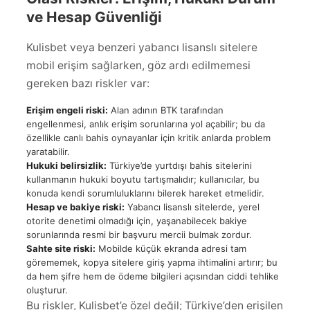
ve Hesap Güvenliği
Kulisbet veya benzeri yabancı lisanslı sitelere
mobil erişim sağlarken, göz ardı edilmemesi
gereken bazı riskler var:
Erişim engeli riski:
Alan adının BTK tarafından
engellenmesi, anlık erişim sorunlarına yol açabilir; bu da
özellikle canlı bahis oynayanlar için kritik anlarda problem
yaratabilir.
Hukuki belirsizlik:
Türkiye’de yurtdışı bahis sitelerini
kullanmanın hukuki boyutu tartışmalıdır; kullanıcılar, bu
konuda kendi sorumluluklarını bilerek hareket etmelidir.
Hesap ve bakiye riski:
Yabancı lisanslı sitelerde, yerel
otorite denetimi olmadığı için, yaşanabilecek bakiye
sorunlarında resmi bir başvuru mercii bulmak zordur.
Sahte site riski:
Mobilde küçük ekranda adresi tam
görememek, kopya sitelere giriş yapma ihtimalini artırır; bu
da hem şifre hem de ödeme bilgileri açısından ciddi tehlike
oluşturur.
Bu riskler, Kulisbet’e özel değil; Türkiye’den erişilen