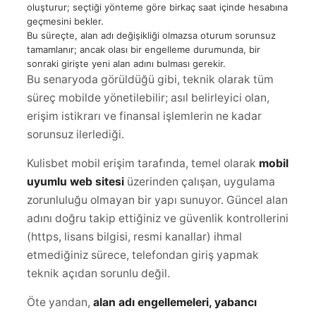
oluşturur; seçtiği yönteme göre birkaç saat içinde hesabına
geçmesini bekler.
Bu süreçte, alan adı değişikliği olmazsa oturum sorunsuz
tamamlanır; ancak olası bir engelleme durumunda, bir
sonraki girişte yeni alan adını bulması gerekir.
Bu senaryoda görüldüğü gibi, teknik olarak tüm
süreç mobilde yönetilebilir; asıl belirleyici olan,
erişim istikrarı ve finansal işlemlerin ne kadar
sorunsuz ilerlediği.
Kulisbet mobil erişim tarafında, temel olarak
mobil
uyumlu web sitesi
üzerinden çalışan, uygulama
zorunluluğu olmayan bir yapı sunuyor. Güncel alan
adını doğru takip ettiğiniz ve güvenlik kontrollerini
(https, lisans bilgisi, resmi kanallar) ihmal
etmediğiniz sürece, telefondan giriş yapmak
teknik açıdan sorunlu değil.
Öte yandan,
alan adı engellemeleri, yabancı