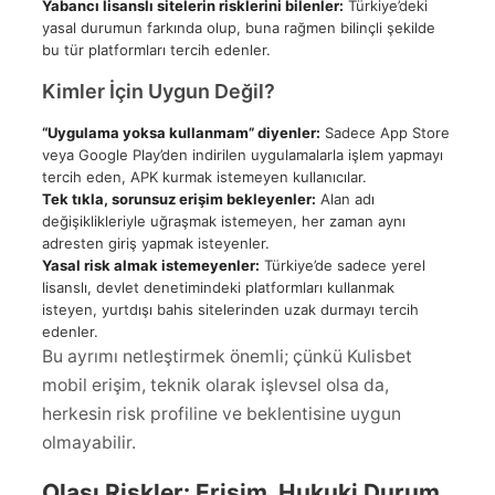
Yabancı lisanslı sitelerin risklerini bilenler:
Türkiye’deki
yasal durumun farkında olup, buna rağmen bilinçli şekilde
bu tür platformları tercih edenler.
Kimler İçin Uygun Değil?
“Uygulama yoksa kullanmam” diyenler:
Sadece App Store
veya Google Play’den indirilen uygulamalarla işlem yapmayı
tercih eden, APK kurmak istemeyen kullanıcılar.
Tek tıkla, sorunsuz erişim bekleyenler:
Alan adı
değişiklikleriyle uğraşmak istemeyen, her zaman aynı
adresten giriş yapmak isteyenler.
Yasal risk almak istemeyenler:
Türkiye’de sadece yerel
lisanslı, devlet denetimindeki platformları kullanmak
isteyen, yurtdışı bahis sitelerinden uzak durmayı tercih
edenler.
Bu ayrımı netleştirmek önemli; çünkü Kulisbet
mobil erişim, teknik olarak işlevsel olsa da,
herkesin risk profiline ve beklentisine uygun
olmayabilir.
Olası Riskler: Erişim, Hukuki Durum